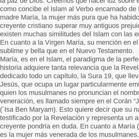
la paz de Dios. Creemos que hacer luz sobre e
como concibe el Islam al Verbo encarnado de 
madre María, la mujer más pura que ha habido y
creyente cristiano superar muy antiguos preju
existen muchas similitudes del Islam con las 
En cuanto a la Virgen María, su mención en e
sublime y bella que en el Nuevo Testamento.
María, es en el Islam, el paradigma de la perfe
historia adquiere tanta relevancia que la Reve
dedicado todo un capítulo, la Sura 19, que lle
Jesús, que ocupa un lugar particularmente emi
quien los musulmanes no pronuncian el nomb
veneración, es llamado siempre en el Corán “J
(´Isa Ben Maryam). Esto quiere decir que su na
testificado por la Revelación y representa un a
creyente pondría en duda. En cuanto a María (
es la mujer más venerada de los musulmanes. 