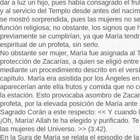
dar a luz un hijo, pues había consagrado el fru
y al servicio del Templo desde antes del nacim
se mostró sorprendida, pues las mujeres no s
función religiosa; no obstante, los signos que 
previamente se cumplirían, ya que María tendr
espiritual de un profeta, sin serlo.
No obstante ser mujer, María fue asignada al 
protección de Zacarías, a quien se eligió entre 
mediante un procedimiento descrito en el versí
capítulo. María era asistida por los Ángeles en
aparecerían ante ella frutos y comida que no 
la estación. Esto provocaba asombro de Zacar
profeta, por la elevada posición de María ante
Sagrado Corán a este respecto: << Y cuando l
¡Oh, María! Allah te ha elegido y purificado. T
las mujeres del Universo. >> (3:42).
En la Sura de María se relata el episodio de l