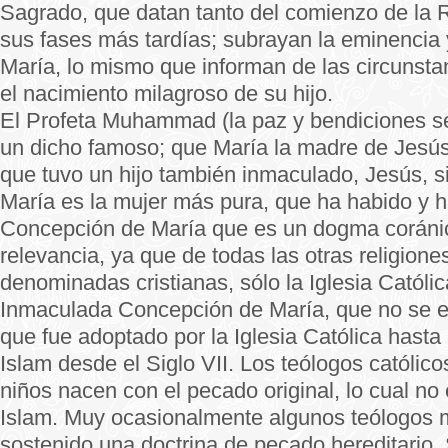
Sagrado, que datan tanto del comienzo de la 
sus fases más tardías; subrayan la eminencia 
María, lo mismo que informan de las circunst
el nacimiento milagroso de su hijo.
El Profeta Muhammad (la paz y bendiciones se
un dicho famoso; que María la madre de Jesús
que tuvo un hijo también inmaculado, Jesús, s
María es la mujer más pura, que ha habido y 
Concepción de María que es un dogma coránic
relevancia, ya que de todas las otras religione
denominadas cristianas, sólo la Iglesia Católi
Inmaculada Concepción de María, que no se en
que fue adoptado por la Iglesia Católica hasta 
Islam desde el Siglo VII. Los teólogos católic
niños nacen con el pecado original, lo cual no
Islam. Muy ocasionalmente algunos teólogos
sostenido una doctrina de pecado hereditario.