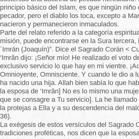
principio básico del Islam, es que ningún niño
pecador, pero el diablo los toca, excepto a Mar
nacieron y permanecieron inmaculados.
Parte del relato referido a la categoría espiritu
misión, puede encontrarse en la Sura tercera,
´Imrán (Joaquín)”. Dice el Sagrado Corán < C
‘Imrân dijo: ¡Señor mío! He realizado el voto d
exclusivo servicio lo que hay en mi vientre. ¡
Omnioyente, Omnisciente. Y cuando le dio a lu
ha nacido una hija. Allah bien sabía lo que ha
la esposa de ‘Imrân] No es lo mismo una muje
que se consagre a Tu servicio]. La he llamado
la protejas a Ella y a su descendencia del mal
36).
La exégesis de estos versículos del Sagrado 
tradiciones proféticas, nos dicen que la espo