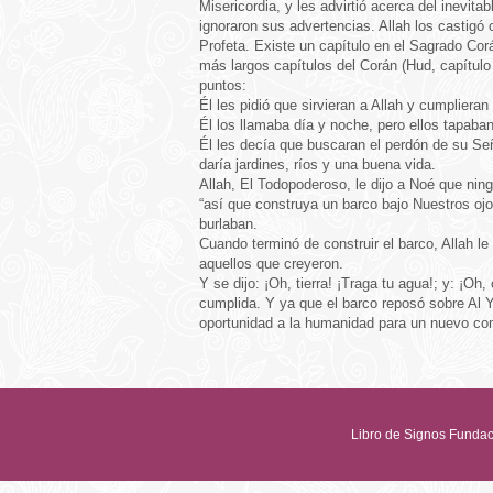
Misericordia, y les advirtió acerca del inevita
ignoraron sus advertencias. Allah los castigó c
Profeta. Existe un capítulo en el Sagrado Cor
más largos capítulos del Corán (Hud, capítulo 
puntos:
Él les pidió que sirvieran a Allah y cumplier
Él los llamaba día y noche, pero ellos tapaba
Él les decía que buscaran el perdón de su Seño
daría jardines, ríos y una buena vida.
Allah, El Todopoderoso, le dijo a Noé que ni
“así que construya un barco bajo Nuestros ojo
burlaban.
Cuando terminó de construir el barco, Allah le
aquellos que creyeron.
Y se dijo: ¡Oh, tierra! ¡Traga tu agua!; y: ¡Oh
cumplida. Y ya que el barco reposó sobre Al Y
oportunidad a la humanidad para un nuevo co
Libro de Signos Fun