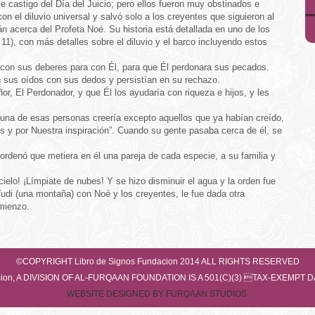
ble castigo del Día del Juicio; pero ellos fueron muy obstinados e
on el diluvio universal y salvó solo a los creyentes que siguieron al
án acerca del Profeta Noé. Su historia está detallada en uno de los
11), con más detalles sobre el diluvio y el barco incluyendo estos
an con sus deberes para con Él, para que Él perdonara sus pecados.
n sus oídos con sus dedos y persistían en su rechazo.
r, El Perdonador, y que Él los ayudaría con riqueza e hijos, y les
nguna de esas personas creería excepto aquellos que ya habían creído,
s y por Nuestra inspiración”. Cuando su gente pasaba cerca de él, se
 ordenó que metiera en él una pareja de cada especie, a su familia y
, cielo! ¡Límpiate de nubes! Y se hizo disminuir el agua y la orden fue
udi (una montaña) con Noé y los creyentes, le fue dada otra
mienzo.
©COPYRIGHT Libro de Signos Fundacion 2014 ALL RIGHTS RESERVED
dacion, A DIVISION OF AL-FURQAAN FOUNDATION IS A 501(C)(3) TAX-EXEMPT
WEBSITE DESIGNED BY FURQAAN STUDIOS.