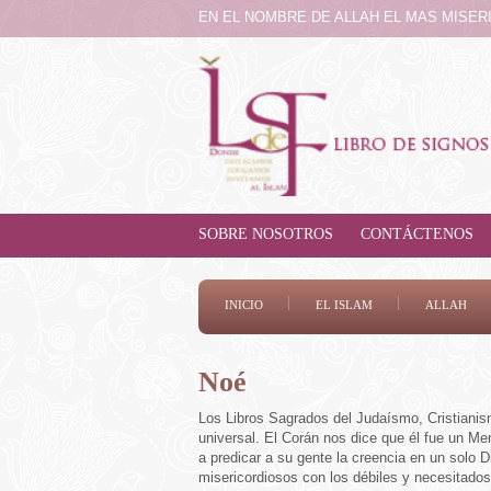
EN EL NOMBRE DE ALLAH EL MAS MISE
SOBRE NOSOTROS
CONTÁCTENOS
INICIO
EL ISLAM
ALLAH
Noé
Los Libros Sagrados del Judaísmo, Cristianis
universal. El Corán nos dice que él fue un Me
a predicar a su gente la creencia en un solo D
misericordiosos con los débiles y necesitados