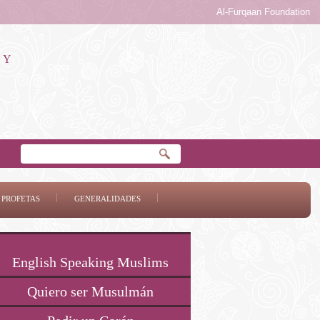
Al-Furqaan Foundation
 Y
 PROFETAS
GENERALIDADES
English Speaking Muslims
Quiero ser Musulmán